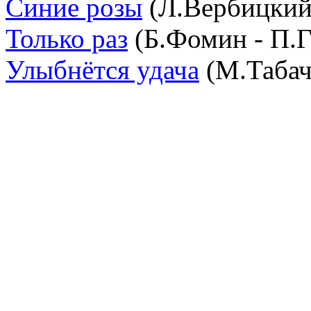
Синие розы
(Л.Вербицкий
Только раз
(Б.Фомин - П.Г
Улыбнётся удача
(М.Табач