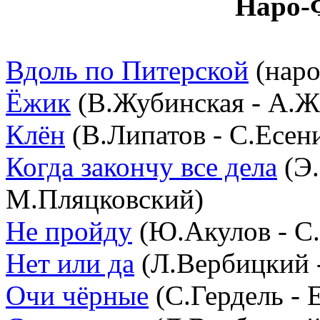
Наро-
Вдоль по Питерской
(наро
Ёжик
(В.Жубинская - А.
Клён
(В.Липатов - С.Есен
Когда закончу все дела
(Э.
М.Пляцковский)
Не пройду
(Ю.Акулов - С.
Нет или да
(Л.Вербицкий -
Очи чёрные
(С.Гердель - 